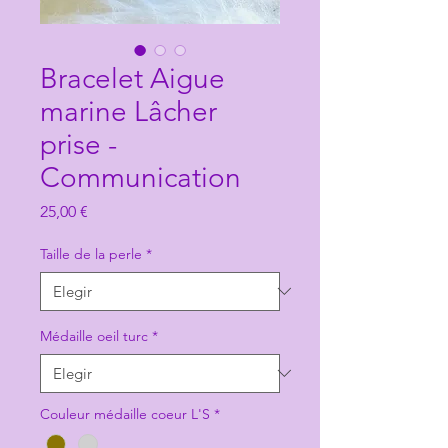
Bracelet Aigue
marine Lâcher
prise -
Communication
Precio
25,00 €
Taille de la perle
*
Médaille oeil turc
*
Couleur médaille coeur L'S
*