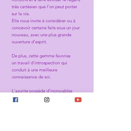
très cartésien que l’on peut porter
sur la vie.
Elle nous invite à considérer ou à
concevoir certains faits sous un jour
nouveau, avec une plus grande
ouverture d’esprit.
De plus, cette gemme favorise
un travail d’introspection qui
conduit à une meilleure
connaissance de soi.
L'azurite possède d’incroyables
bienfaits sur le corps et sur le
mental :
Détoxifie le corps
Favorise la régénération
cellulaire