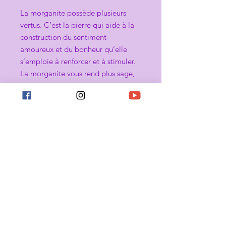
La morganite possède plusieurs
vertus. C’est la pierre qui aide à la
construction du sentiment
amoureux et du bonheur qu’elle
s’emploie à renforcer et à stimuler.
La morganite vous rend plus sage,
plus clairvoyant, plus lucide et vous
aide à prendre les bonnes décisions
et à gérer les situations même les
plus délicates.
La morganite vous aide également
à vous débarrasser du stress, du
nombrilisme.Elle peut être efficace
pendant les grandes cérémonies en
développant la confiance en soi.
Caractéristiques :